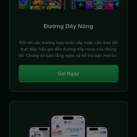
Đường Dây Nóng
Đối với các trường hợp khẩn cấp hoặc cần trao đổi
trực tiếp, hãy gọi đến đường dây nóng của chúng
tôi. Chúng tôi luôn lắng nghe và hỗ trợ bạn mọi lúc.
Gọi Ngay