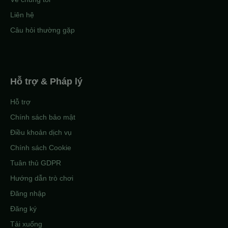
Liên hệ
Câu hỏi thường gặp
Hỗ trợ & Pháp lý
Hỗ trợ
Chính sách bảo mật
Điều khoản dịch vụ
Chính sách Cookie
Tuân thủ GDPR
Hướng dẫn trò chơi
Đăng nhập
Đăng ký
Tải xuống