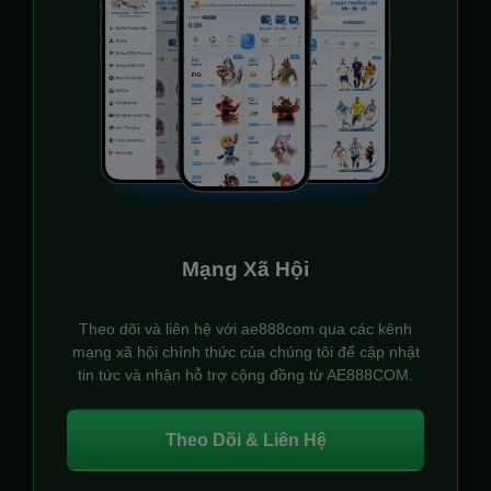
Mạng Xã Hội
Theo dõi và liên hệ với ae888com qua các kênh
mạng xã hội chính thức của chúng tôi để cập nhật
tin tức và nhận hỗ trợ cộng đồng từ AE888COM.
Theo Dõi & Liên Hệ