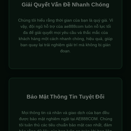
Giải Quyết Vấn Đề Nhanh Chóng
Chúng tôi hiểu rằng thời gian của bạn là quý giá. Vì
vậy, đội ngũ hỗ trợ của ae888com luôn nỗ lực tối
đa để giải quyết mọi yêu cầu và thắc mắc của
khách hàng một cách nhanh chóng, hiệu quả, giúp
bạn quay lại trải nghiệm giải trí mà không bị gián
đoạn.
Bảo Mật Thông Tin Tuyệt Đối
Mọi thông tin cá nhân và giao dịch của bạn đều
được bảo mật nghiêm ngặt tại AE888COM. Chúng
tôi tuân thủ các tiêu chuẩn bảo mật cao nhất, đảm