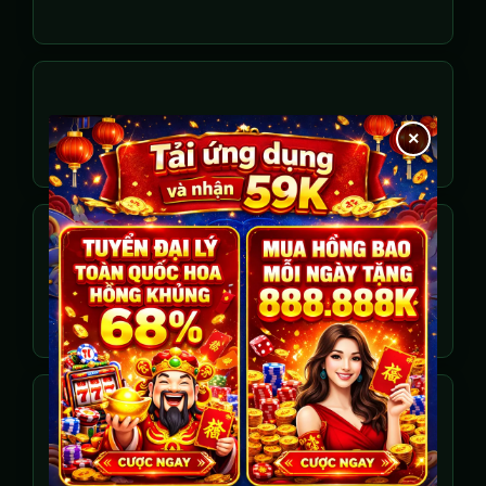
+
Tôi quên mật khẩu, phải làm sao?
×
Làm cách nào để nạp tiền vào tài
+
khoản AE888COM?
Tôi có thể rút tiền từ AE888COM
+
như thế nào?