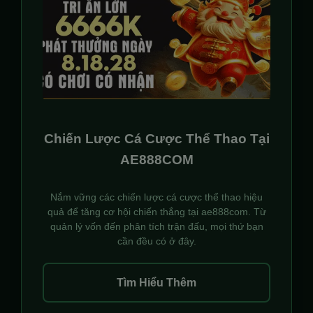
Chiến Lược Cá Cược Thể Thao Tại
AE888COM
Nắm vững các chiến lược cá cược thể thao hiệu
quả để tăng cơ hội chiến thắng tại ae888com. Từ
quản lý vốn đến phân tích trận đấu, mọi thứ bạn
cần đều có ở đây.
Tìm Hiểu Thêm