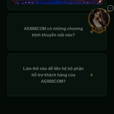
×
AE888COM có những chương
+
trình khuyến mãi nào?
Làm thế nào để liên hệ bộ phận
+
hỗ trợ khách hàng của
AE888COM?