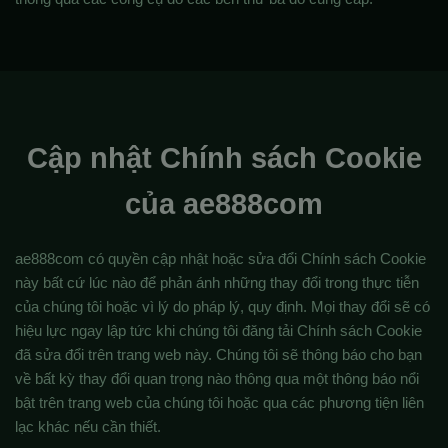
Cập nhật Chính sách Cookie
của ae888com
ae888com có quyền cập nhật hoặc sửa đổi Chính sách Cookie
này bất cứ lúc nào để phản ánh những thay đổi trong thực tiễn
của chúng tôi hoặc vì lý do pháp lý, quy định. Mọi thay đổi sẽ có
hiệu lực ngay lập tức khi chúng tôi đăng tải Chính sách Cookie
đã sửa đổi trên trang web này. Chúng tôi sẽ thông báo cho bạn
về bất kỳ thay đổi quan trọng nào thông qua một thông báo nổi
bật trên trang web của chúng tôi hoặc qua các phương tiện liên
lạc khác nếu cần thiết.