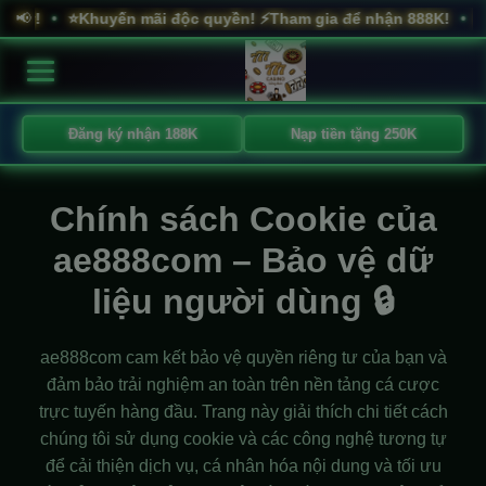
📢
⭐Khuyến mãi độc quyền! ⚡Tham gia để nhận 888K!
🎁Đăng 
•
•
Đăng ký nhận 188K
Nạp tiền tặng 250K
Chính sách Cookie của
ae888com – Bảo vệ dữ
liệu người dùng 🔒
ae888com cam kết bảo vệ quyền riêng tư của bạn và
đảm bảo trải nghiệm an toàn trên nền tảng cá cược
trực tuyến hàng đầu. Trang này giải thích chi tiết cách
chúng tôi sử dụng cookie và các công nghệ tương tự
để cải thiện dịch vụ, cá nhân hóa nội dung và tối ưu