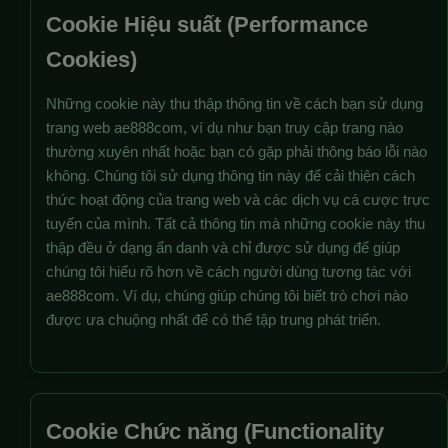
Cookie Hiệu suất (Performance
Cookies)
Những cookie này thu thập thông tin về cách bạn sử dụng
trang web ae888com, ví dụ như bạn truy cập trang nào
thường xuyên nhất hoặc bạn có gặp phải thông báo lỗi nào
không. Chúng tôi sử dụng thông tin này để cải thiện cách
thức hoạt động của trang web và các dịch vụ cá cược trực
tuyến của mình. Tất cả thông tin mà những cookie này thu
thập đều ở dạng ẩn danh và chỉ được sử dụng để giúp
chúng tôi hiểu rõ hơn về cách người dùng tương tác với
ae888com. Ví dụ, chúng giúp chúng tôi biết trò chơi nào
được ưa chuộng nhất để có thể tập trung phát triển.
Cookie Chức năng (Functionality