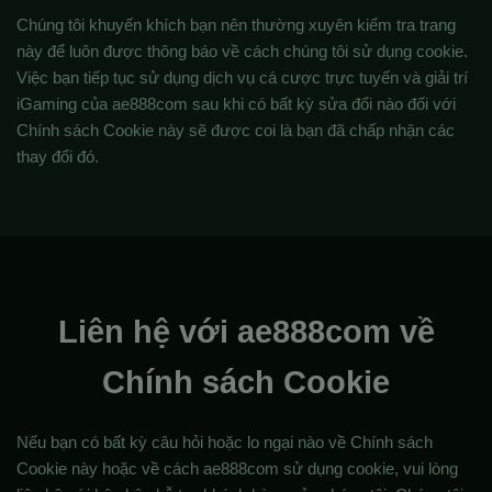
Chúng tôi khuyến khích bạn nên thường xuyên kiểm tra trang
này để luôn được thông báo về cách chúng tôi sử dụng cookie.
Việc bạn tiếp tục sử dụng dịch vụ cá cược trực tuyến và giải trí
iGaming của ae888com sau khi có bất kỳ sửa đổi nào đối với
Chính sách Cookie này sẽ được coi là bạn đã chấp nhận các
thay đổi đó.
Liên hệ với ae888com về
Chính sách Cookie
Nếu bạn có bất kỳ câu hỏi hoặc lo ngại nào về Chính sách
Cookie này hoặc về cách ae888com sử dụng cookie, vui lòng