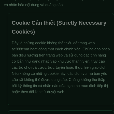
cá nhân hóa nội dung và quảng cáo.
Cookie Cần thiết (Strictly Necessary
Cookies)
Đây là những cookie không thể thiếu để trang web
ae888com hoạt động một cách chính xác. Chúng cho phép
bạn điều hướng trên trang web và sử dụng các tính năng
cơ bản như đăng nhập vào khu vực thành viên, truy cập
các trò chơi cá cược trực tuyến hoặc thực hiện giao dịch.
Nếu không có những cookie này, các dịch vụ mà bạn yêu
cầu sẽ không thể được cung cấp. Chúng không thu thập
bất kỳ thông tin cá nhân nào của bạn cho mục đích tiếp thị
hoặc theo dõi lịch sử duyệt web.