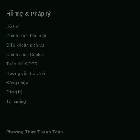
Hỗ trợ & Pháp lý
Hỗ trợ
Chính sách bảo mật
Điều khoản dịch vụ
Chính sách Cookie
Tuân thủ GDPR
Hướng dẫn trò chơi
Đăng nhập
Đăng ký
Tải xuống
Phương Thức Thanh Toán