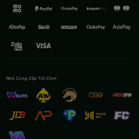
Nhà Cung Cấp Trò Chơi