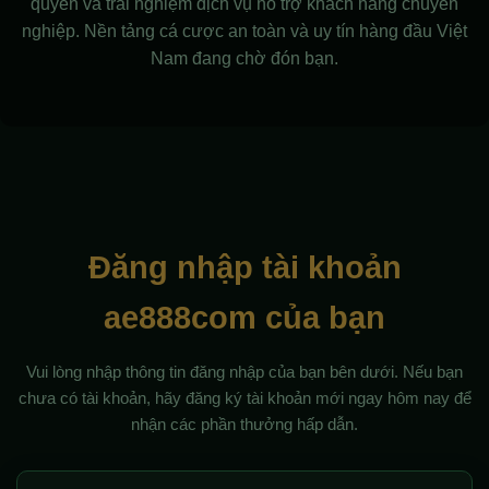
quyền và trải nghiệm dịch vụ hỗ trợ khách hàng chuyên
nghiệp. Nền tảng cá cược an toàn và uy tín hàng đầu Việt
Nam đang chờ đón bạn.
Đăng nhập tài khoản
ae888com của bạn
Vui lòng nhập thông tin đăng nhập của bạn bên dưới. Nếu bạn
chưa có tài khoản, hãy đăng ký tài khoản mới ngay hôm nay để
nhận các phần thưởng hấp dẫn.