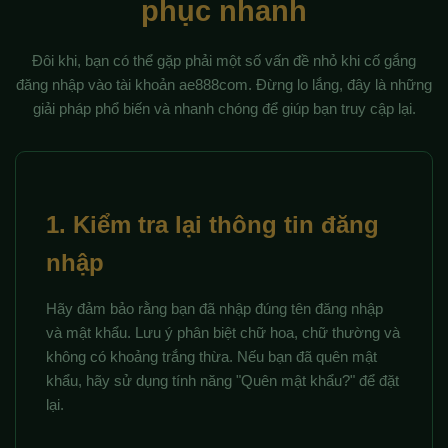
phục nhanh
Đôi khi, bạn có thể gặp phải một số vấn đề nhỏ khi cố gắng
đăng nhập vào tài khoản ae888com. Đừng lo lắng, đây là những
giải pháp phổ biến và nhanh chóng để giúp bạn truy cập lại.
1. Kiểm tra lại thông tin đăng
nhập
Hãy đảm bảo rằng bạn đã nhập đúng tên đăng nhập
và mật khẩu. Lưu ý phân biệt chữ hoa, chữ thường và
không có khoảng trắng thừa. Nếu bạn đã quên mật
khẩu, hãy sử dụng tính năng "Quên mật khẩu?" để đặt
lại.