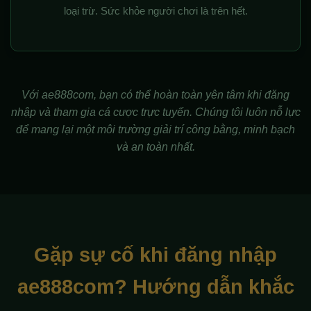
loại trừ. Sức khỏe người chơi là trên hết.
Với ae888com, bạn có thể hoàn toàn yên tâm khi đăng
nhập và tham gia cá cược trực tuyến. Chúng tôi luôn nỗ lực
để mang lại một môi trường giải trí công bằng, minh bạch
và an toàn nhất.
Gặp sự cố khi đăng nhập
ae888com? Hướng dẫn khắc