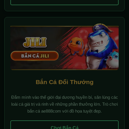
Bắn Cá Đổi Thưởng
Đắm mình vào thế giới đại dương huyền bí, săn lùng các
loài cá giá trị và rinh về những phần thưởng lớn. Trò chơi
bắn cá ae888com với đồ họa tuyệt đẹp.
Chơi Bắn Cá