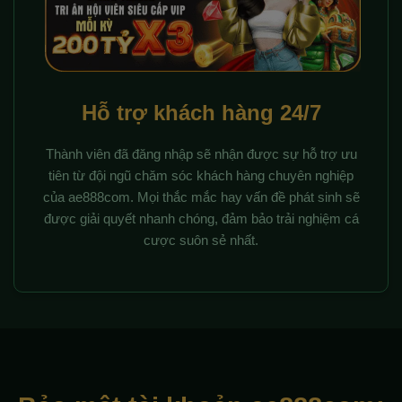
Hỗ trợ khách hàng 24/7
Thành viên đã đăng nhập sẽ nhận được sự hỗ trợ ưu
tiên từ đội ngũ chăm sóc khách hàng chuyên nghiệp
của ae888com. Mọi thắc mắc hay vấn đề phát sinh sẽ
được giải quyết nhanh chóng, đảm bảo trải nghiệm cá
cược suôn sẻ nhất.