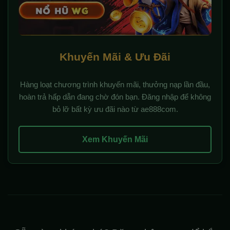
Khuyến Mãi & Ưu Đãi
Hàng loạt chương trình khuyến mãi, thưởng nạp lần đầu,
hoàn trả hấp dẫn đang chờ đón bạn. Đăng nhập để không
bỏ lỡ bất kỳ ưu đãi nào từ ae888com.
Xem Khuyến Mãi