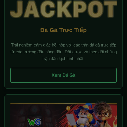
Đá Gà Trực Tiếp
Trải nghiệm cảm giác hồi hộp với các trận đá gà trực tiếp
từ các trường đấu hàng đầu. Đặt cược và theo dõi những
trận đấu kịch tính nhất.
Xem Đá Gà