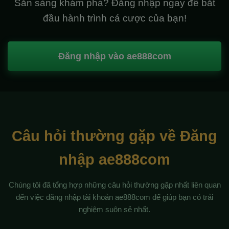
Sẵn sàng khám phá? Đăng nhập ngay để bắt
đầu hành trình cá cược của bạn!
Đăng nhập vào ae888com
Câu hỏi thường gặp về Đăng
nhập ae888com
Chúng tôi đã tổng hợp những câu hỏi thường gặp nhất liên quan
đến việc đăng nhập tài khoản ae888com để giúp bạn có trải
nghiệm suôn sẻ nhất.