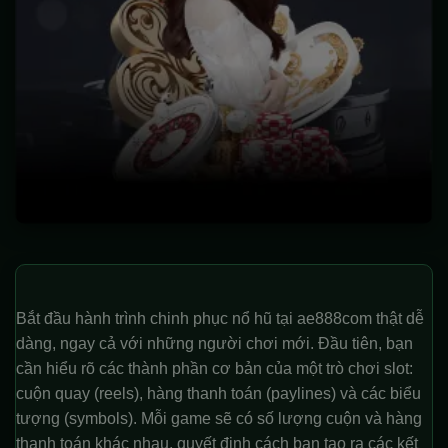
Bắt đầu hành trình chinh phục nổ hũ tại ae888com thật dễ
dàng, ngay cả với những người chơi mới. Đầu tiên, bạn
cần hiểu rõ các thành phần cơ bản của một trò chơi slot:
cuộn quay (reels), hàng thanh toán (paylines) và các biểu
tượng (symbols). Mỗi game sẽ có số lượng cuộn và hàng
thanh toán khác nhau, quyết định cách bạn tạo ra các kết