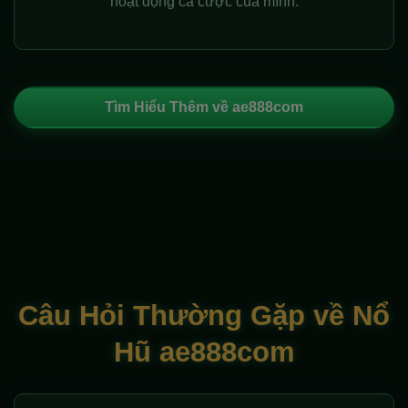
hoạt động cá cược của mình.
Tìm Hiểu Thêm về ae888com
Câu Hỏi Thường Gặp về Nổ
Hũ ae888com