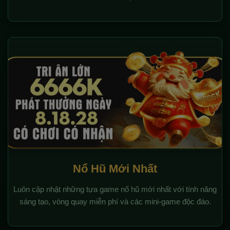
Nổ Hũ Mới Nhất
Luôn cập nhật những tựa game nổ hũ mới nhất với tính năng
sáng tạo, vòng quay miễn phí và các mini-game độc đáo.