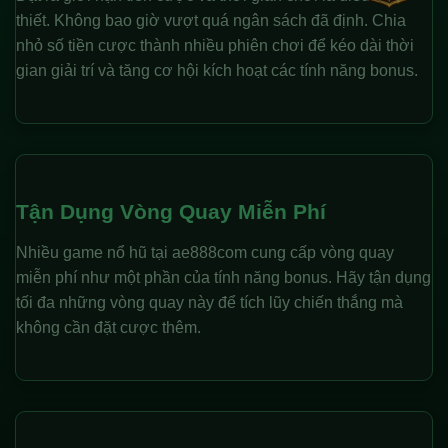
thiết. Không bao giờ vượt quá ngân sách đã định. Chia
nhỏ số tiền cược thành nhiều phiên chơi để kéo dài thời
gian giải trí và tăng cơ hội kích hoạt các tính năng bonus.
Tận Dụng Vòng Quay Miễn Phí
Nhiều game nổ hũ tại ae888com cung cấp vòng quay
miễn phí như một phần của tính năng bonus. Hãy tận dụng
tối đa những vòng quay này để tích lũy chiến thắng mà
không cần đặt cược thêm.