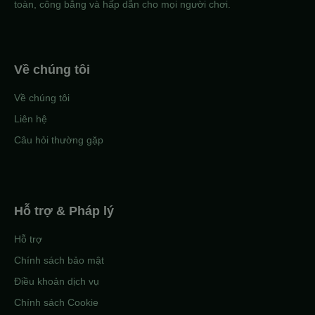
toàn, công bằng và hấp dẫn cho mọi người chơi.
Về chúng tôi
Về chúng tôi
Liên hệ
Câu hỏi thường gặp
Hỗ trợ & Pháp lý
Hỗ trợ
Chính sách bảo mật
Điều khoản dịch vụ
Chính sách Cookie