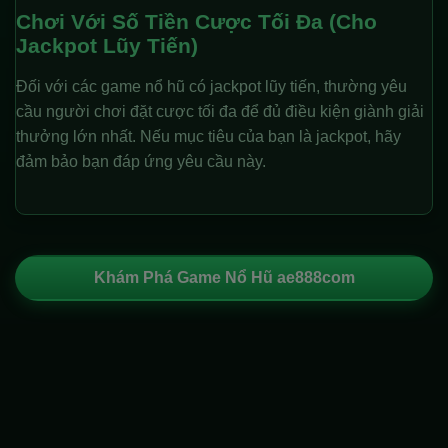
Chơi Với Số Tiền Cược Tối Đa (Cho
Jackpot Lũy Tiến)
Đối với các game nổ hũ có jackpot lũy tiến, thường yêu
cầu người chơi đặt cược tối đa để đủ điều kiện giành giải
thưởng lớn nhất. Nếu mục tiêu của bạn là jackpot, hãy
đảm bảo bạn đáp ứng yêu cầu này.
Khám Phá Game Nổ Hũ ae888com