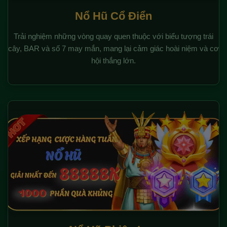
Nổ Hũ Cổ Điển
Trải nghiệm những vòng quay quen thuộc với biểu tượng trái
cây, BAR và số 7 may mắn, mang lại cảm giác hoài niệm và cơ
hội thắng lớn.