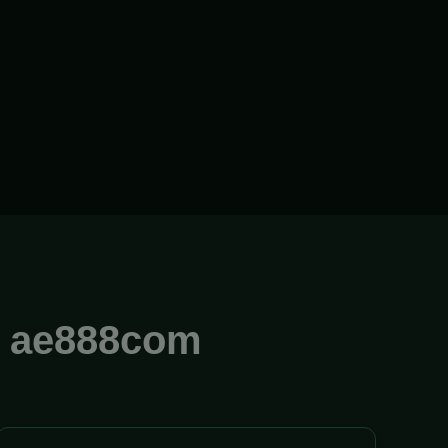
i ae888com