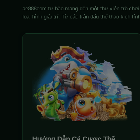
ae888com tự hào mang đến một thư viện trò chơi 
loại hình giải trí. Từ các trận đấu thể thao kịch t
Hướng Dẫn Cá Cược Thể