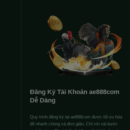
Đăng Ký Tài Khoản ae888com
Dễ Dàng
Quy trình đăng ký tại ae888com được tối ưu hóa
để nhanh chóng và đơn giản. Chỉ với vài bước