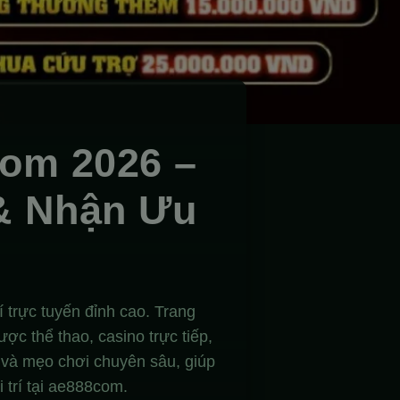
om 2026 –
& Nhận Ưu
 trực tuyến đỉnh cao. Trang
ợc thể thao, casino trực tiếp,
 và mẹo chơi chuyên sâu, giúp
 trí tại ae888com.